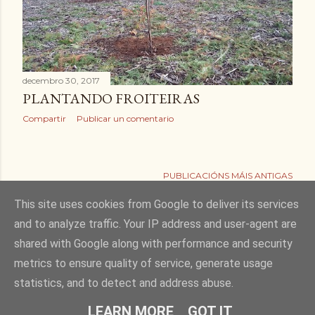
c
a
c
decembro 30, 2017
i
PLANTANDO FROITEIRAS
Compartir
Publicar un comentario
ó
n
PUBLICACIÓNS MÁIS ANTIGAS
s
This site uses cookies from Google to deliver its services
and to analyze traffic. Your IP address and user-agent are
shared with Google along with performance and security
Con tecnoloxía de Blogger
metrics to ensure quality of service, generate usage
statistics, and to detect and address abuse.
Fotos de Eva Olveira
LEARN MORE
GOT IT