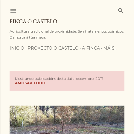
Saltar ao contido principal
FINCA O CASTELO
Agricultura tradicional de proximidade. Sen tratamentos químicos.
Da horta á túa mesa.
INICIO
PROXECTO O CASTELO
A FINCA
MÁIS…
Mostrando publicacións desta data: decembro, 2017
P
AMOSAR TODO
u
b
l
i